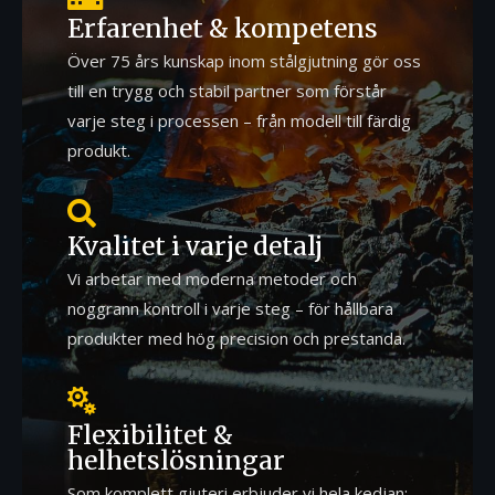
Erfarenhet & kompetens
Över 75 års kunskap inom stålgjutning gör oss
till en trygg och stabil partner som förstår
varje steg i processen – från modell till färdig
produkt.

Kvalitet i varje detalj
Vi arbetar med moderna metoder och
noggrann kontroll i varje steg – för hållbara
produkter med hög precision och prestanda.

Flexibilitet &
helhetslösningar
Som komplett gjuteri erbjuder vi hela kedjan: